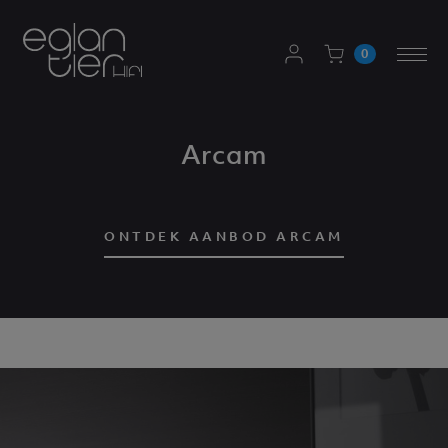
AANMELDEN
0
Togg
WINKELWAGEN
navi
Arcam
ONTDEK AANBOD ARCAM