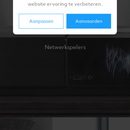
website ervaring te verbeteren.
Aanpassen
Aanvaarden
Netwerkspelers