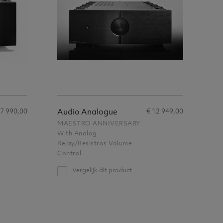
17 990,00
€ 12 949,00
Audio Analogue
MAESTRO ANNIVERSARY
With Analog
Relay/Resistros Volume
Control
Vergelijk dit product