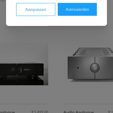
lijk dit product
Vergelijk dit product
Aanpassen
Aanvaarden
€ 5 499,00
€ 
nalogue
Audio Analogue