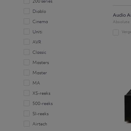
200 series
Diablo
Audio A
Cinema
Absolute 
Uniti
Verge
AVR
Classic
Masters
Master
MA
XS-reeks
500-reeks
SI-reeks
Airtech