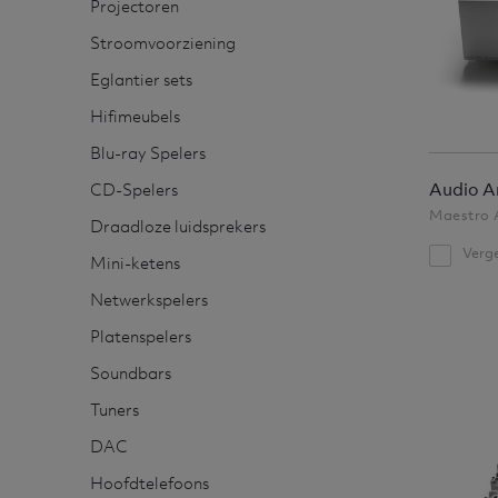
Projectoren
Stroomvoorziening
Eglantier sets
Hifimeubels
Blu-ray Spelers
Audio A
CD-Spelers
Maestro 
Draadloze luidsprekers
Verge
Mini-ketens
Netwerkspelers
Platenspelers
Soundbars
Tuners
DAC
Hoofdtelefoons