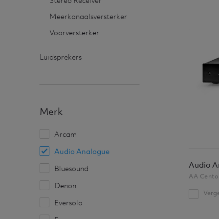
Stereo Receiver
Meerkanaalsversterker
Voorversterker
Luidsprekers
Merk
Arcam
Audio Analogue
Audio A
Bluesound
AA Cento
Denon
Verge
Eversolo