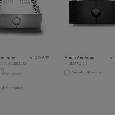
€ 12 949,00
€ 
nalogue
Audio Analogue
 ANNIVERSARY
MAESTRO 2.0
log
Vergelijk dit product
istros Volume
lijk dit product