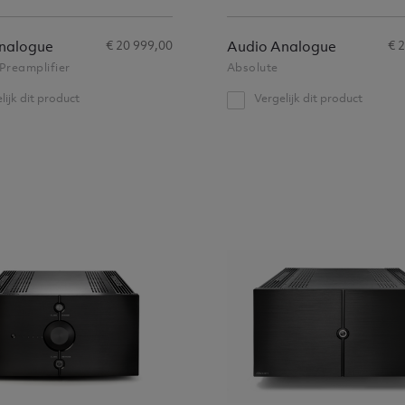
€ 20 999,00
€ 
nalogue
Audio Analogue
Preamplifier
Absolute
lijk dit product
Vergelijk dit product