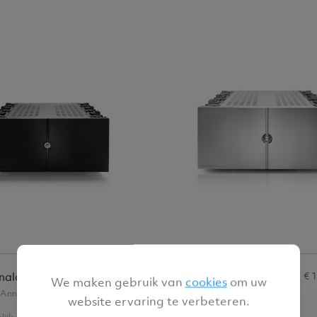
€ 12 949,00
€ 
nalogue
Audio Analogue
We maken gebruik van
cookies
om uw
 Anniversary
Donizetti Anniversary
website ervaring te verbeteren.