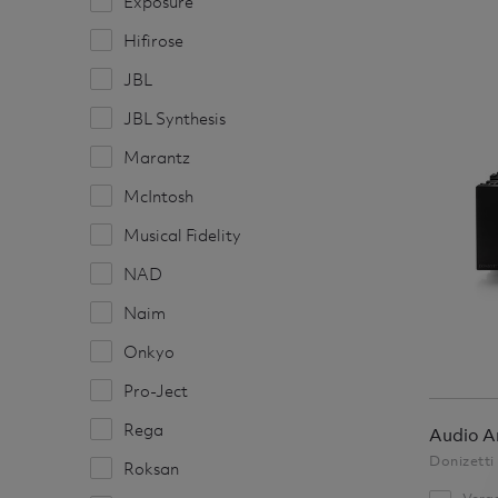
Exposure
Hifirose
JBL
JBL Synthesis
Marantz
McIntosh
Musical Fidelity
NAD
Naim
Onkyo
Pro-Ject
Rega
Audio A
Donizetti
Roksan