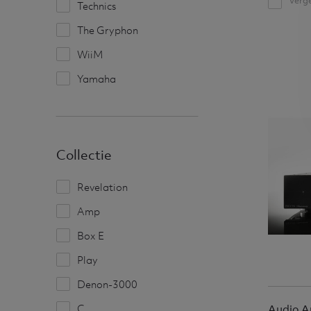
Verge
Technics
The Gryphon
WiiM
Yamaha
Collectie
Revelation
Amp
Box E
Play
Denon-3000
C
Audio A