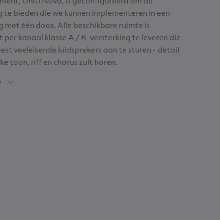
timent, Uniti Nova, is geconfigureerd om de
g te bieden die we kunnen implementeren in een
 met één doos. Alle beschikbare ruimte is
 per kanaal klasse A / B-versterking te leveren die
est veeleisende luidsprekers aan te sturen - detail
lke toon, riff en chorus zult horen.
O