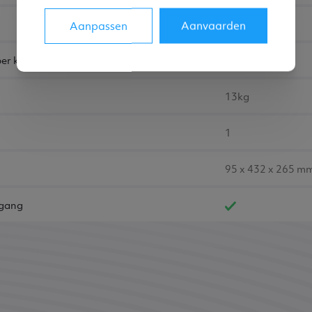
2
Aanpassen
Aanvaarden
er kanaal)
80W
13kg
1
95 x 432 x 265 m
ngang