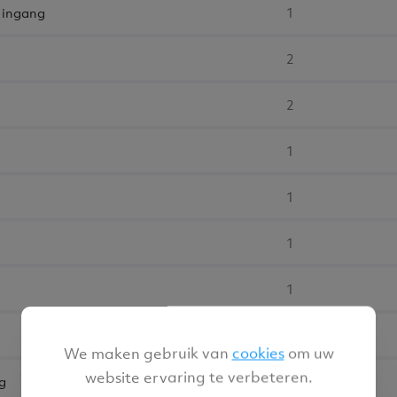
 ingang
1
2
2
1
1
1
1
2
We maken gebruik van
cookies
om uw
website ervaring te verbeteren.
g
1