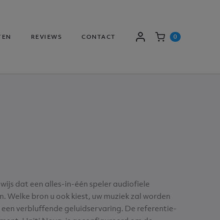
0
TEN
REVIEWS
CONTACT
AANMELDEN
WINKELWAGEN
wijs dat een alles-in-één speler audiofiele
en. Welke bron u ook kiest, uw muziek zal worden
een verbluffende geluidservaring. De referentie-