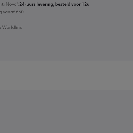
iti Nova":
24-uurs levering, besteld voor 12u
ng vanaf €50
ia Worldline