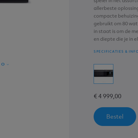
speler in het assor
allerbeste oplossin
compacte behuizing
gebruikt om 80 watt
in staat is om de me
en diepte die je in e
SPECIFICATIES & INF
FO
€ 4 999,00
Bestel