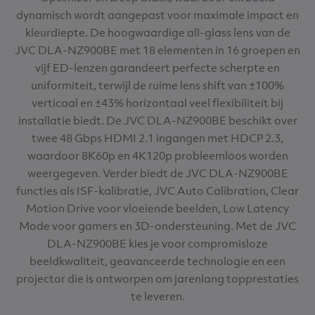
dynamisch wordt aangepast voor maximale impact en
kleurdiepte. De hoogwaardige all-glass lens van de
JVC DLA-NZ900BE met 18 elementen in 16 groepen en
vijf ED-lenzen garandeert perfecte scherpte en
uniformiteit, terwijl de ruime lens shift van ±100%
verticaal en ±43% horizontaal veel flexibiliteit bij
installatie biedt. De JVC DLA-NZ900BE beschikt over
twee 48 Gbps HDMI 2.1 ingangen met HDCP 2.3,
waardoor 8K60p en 4K120p probleemloos worden
weergegeven. Verder biedt de JVC DLA-NZ900BE
functies als ISF-kalibratie, JVC Auto Calibration, Clear
Motion Drive voor vloeiende beelden, Low Latency
Mode voor gamers en 3D-ondersteuning. Met de JVC
DLA-NZ900BE kies je voor compromisloze
beeldkwaliteit, geavanceerde technologie en een
projector die is ontworpen om jarenlang topprestaties
te leveren.