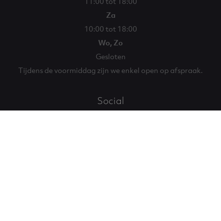
11:00 tot 18:00
Za
10:00 tot 18:00
Wo, Zo
Gesloten
Tijdens de voormiddag zijn we enkel open op afspraak.
Social
Facebook
Instagram
Eglantier
Eglantier
© 2026 Eglantier
Algemene voorwaarden
Privacy
Disclaimer
Cookies
Website by