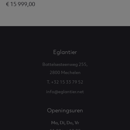
€ 15 999,00
Eglantier
Battelsesteenweg 255,
2800 Mechelen
T. +32 15 33 79 52
info@eglantier.net
Openingsuren
Ma, Di, Do, Vr