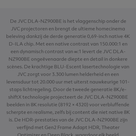
De JVC DLA-NZ900BE is het vlaggenschip onder de
JVC projectoren en brengt de ultieme homecinema
beleving dankzij de derde generatie 0,69-inch native 4K
D-ILA chip. Met een native contrast van 150.000:1 en
een dynamisch contrast van ∞:1 levert de JVC DLA-
NZ900BE ongeëvenaarde diepte en detail in donkere
scènes. De krachtige BLU-Escent lasertechnologie van
JVC zorgt voor 3.300 lumen helderheid en een
levensduur tot 20.000 uur met uiterst nauwkeurige 101-
staps lichtregeling. Door de tweede generatie 8K/e-
shiftX technologie projecteert de JVC DLA-NZ900BE
beelden in 8K resolutie (8192 × 4320) voor verbluffende
scherpte en realisme, zelfs bij content die niet native 8K
is. De HDR-prestaties van de JVC DLA-NZ900BE zijn
verfijnd met Gen2 Frame Adapt HDR, Theater
Optimizer en Deep Black, waardoor elk beeld