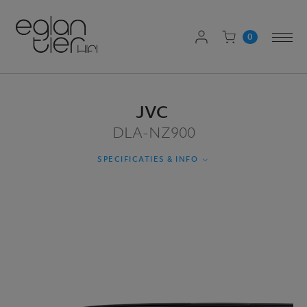
AANMELDEN
0
Togg
WINKELWAGEN
navi
JVC
DLA-NZ900
SPECIFICATIES & INFO