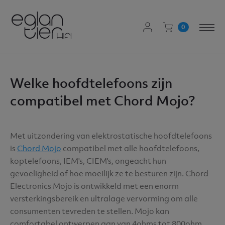
AANMELDEN
0
Togg
WINKELWAGEN
navi
Welke hoofdtelefoons zijn
compatibel met Chord Mojo?
Met uitzondering van elektrostatische hoofdtelefoons
is
Chord Mojo
compatibel met alle hoofdtelefoons,
koptelefoons, IEM's, CIEM's, ongeacht hun
gevoeligheid of hoe moeilijk ze te besturen zijn. Chord
Electronics Mojo is ontwikkeld met een enorm
versterkingsbereik en ultralage vervorming om alle
consumenten tevreden te stellen. Mojo kan
comfortabel ontwerpen aan van 4ohms tot 800ohm