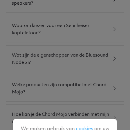
speakers?
Waarom kiezen voor een Sennheiser
koptelefoon?
Wat zijn de eigenschappen van de Bluesound
Node 2i?
Welke producten zijn compatibel met Chord
Mojo?
Hoe kan je de Chord Mojo verbinden met mijn
iPhone?
We maken gebruik van
cookies
om uw