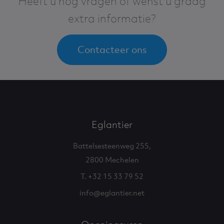
Heeft u nog vragen of wenst u graag
extra informatie?
Contacteer ons
Eglantier
Battelsesteenweg 255,
2800 Mechelen
T. +32 15 33 79 52
info@eglantier.net