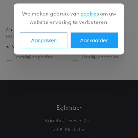
We maken gebruik van
cookies
om uw
website ervaring te verbeteren.
McIntosh
McIntosh
MTI100
MT2
Aanpassen
Aanvaarden
€ 10 290,00
€ 7 690,00
Vergelijk dit product
Vergelijk dit product
Eglantier
Battelsesteenweg 255,
2800 Mechelen