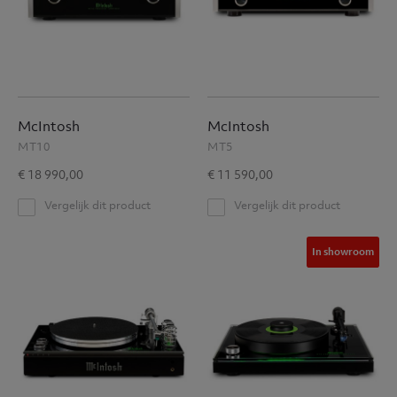
McIntosh
McIntosh
MT10
MT5
€ 18 990,00
€ 11 590,00
Vergelijk dit product
Vergelijk dit product
In showroom