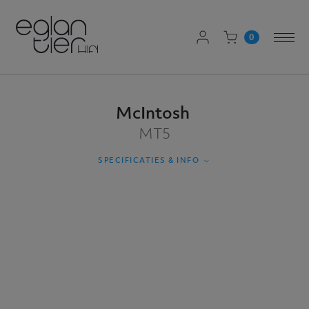
AANMELDEN
0
Togg
WINKELWAGEN
navi
McIntosh
MT5
SPECIFICATIES & INFO