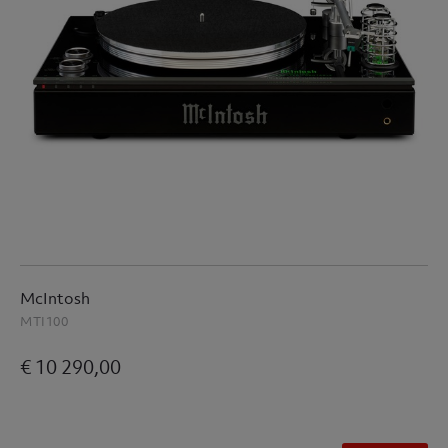
McIntosh
MTI100
€ 10 290,00