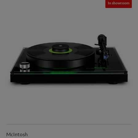
In showroom
McIntosh