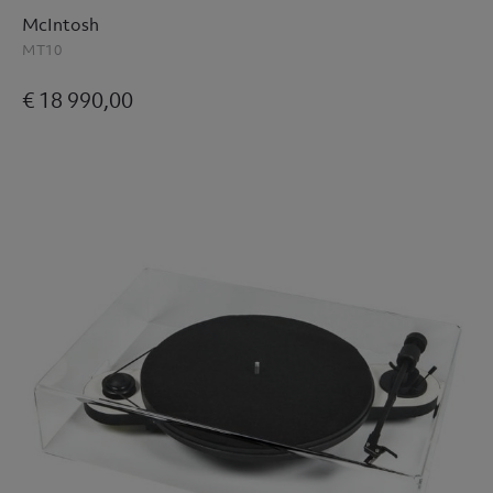
McIntosh
MT10
€ 18 990,00