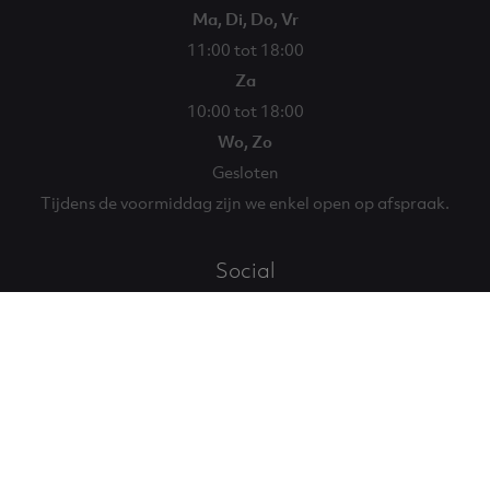
Ma, Di, Do, Vr
11:00 tot 18:00
Za
10:00 tot 18:00
Wo, Zo
Gesloten
Tijdens de voormiddag zijn we enkel open op afspraak.
Social
Facebook
Instagram
Eglantier
Eglantier
© 2026 Eglantier
Algemene voorwaarden
Privacy
Disclaimer
Cookies