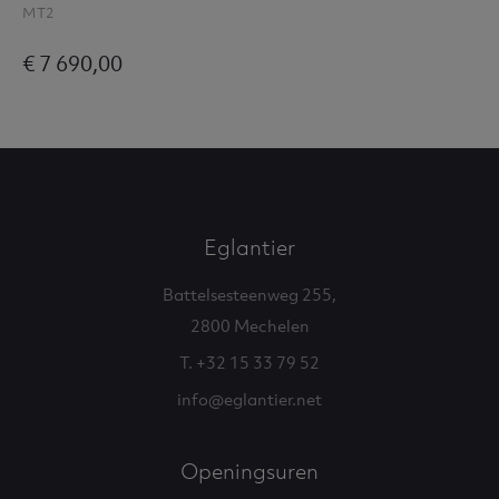
MT2
€ 7 690,00
Eglantier
Battelsesteenweg 255,
2800 Mechelen
T. +32 15 33 79 52
info@eglantier.net
Openingsuren