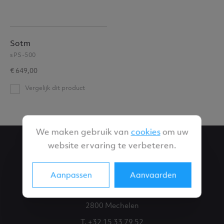
Sotm
sPS-500
€ 649,00
Vergelijk dit product
We maken gebruik van
cookies
om uw
website ervaring te verbeteren.
Eglantier
Aanpassen
Aanvaarden
Battelsesteenweg 255,
2800 Mechelen
T. +32 15 33 79 52