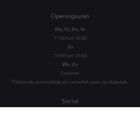
Openingsuren
Ma, Di, Do, Vr
11:00 tot 18:00
Za
10:00 tot 18:00
Wo, Zo
Gesloten
Tijdens de voormiddag zijn we enkel open op afspraak.
Social
Facebook
Instagram
Eglantier
Eglantier
© 2026 Eglantier