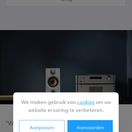
We maken gebruik van
cookies
om uw
website ervaring te verbeteren.
"Where words fail, music speaks"
Aanpassen
Aanvaarden