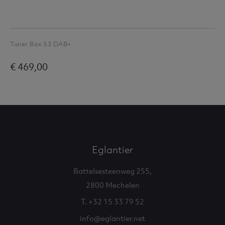
Tuner Box S3 DAB+
€ 469,00
Eglantier
Battelsesteenweg 255,
2800 Mechelen
T. +32 15 33 79 52
info@eglantier.net