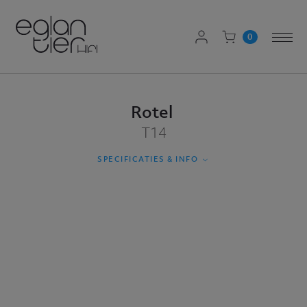
AANMELDEN
0
Togg
WINKELWAGEN
navi
Rotel
T14
SPECIFICATIES & INFO