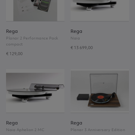
Rega
Rega
Planar 2 Performance Pack
Naia
compact
€ 13 699,00
€ 129,00
Rega
Rega
Naia Aphelion 2 MC
Planar 3 Anniversary Edition