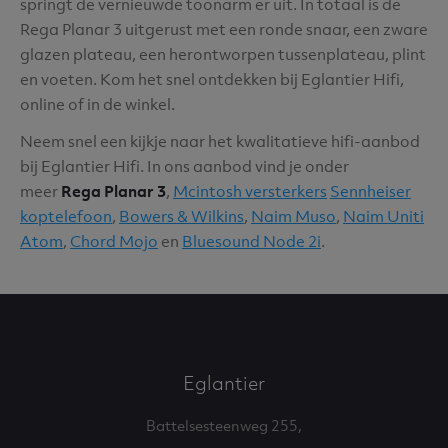
springt de vernieuwde toonarm er uit. In totaal is de
Rega Planar 3 uitgerust met een ronde snaar, een zware
glazen plateau, een herontworpen tussenplateau, plint
en voeten. Kom het snel ontdekken bij Eglantier Hifi,
online of in de winkel.
Neem snel een kijkje naar het kwalitatieve hifi-aanbod
bij Eglantier Hifi. In ons aanbod vind je onder
meer
Rega Planar 3
,
Mcintosh versterkers
Sennheiser
koptelefoon
,
Bowers & Wilkins
,
Naim Muso
,
Naim Uniti
Atom
,
Chord Mojo
en
Bluesound Node 2i
.
Eglantier
Battelsesteenweg 255,